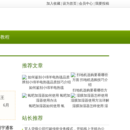
加入收藏
|
设为首页
|
会员中心
|
我要投稿
教程
推荐文章
如何鉴别小绵羊电热毯
扫地机选购要看哪些方
裁王
 6月
氧吧加湿器如何使用 氧
湿膜加湿器怎样使用 湿
站长推荐
州宇通客
宜人贷母公司打破传统业务模式，开拓线上无纸办公