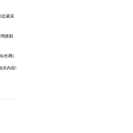
副总裁吴
动驾驶副
。
站长网）
相关内容!