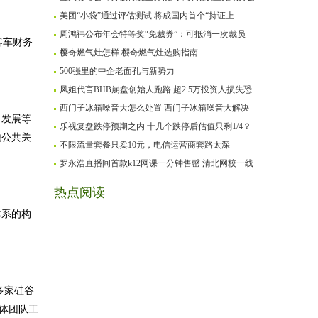
美团“小袋”通过评估测试 将成国内首个“持证上
周鸿祎公布年会特等奖“免裁券”：可抵消一次裁员
客车财务
樱奇燃气灶怎样 樱奇燃气灶选购指南
500强里的中企老面孔与新势力
凤姐代言BHB崩盘创始人跑路 超2.5万投资人损失恐
西门子冰箱噪音大怎么处置 西门子冰箱噪音大解决
、发展等
乐视复盘跌停预期之内 十几个跌停后估值只剩1/4？
地公共关
不限流量套餐只卖10元，电信运营商套路太深
罗永浩直播间首款k12网课一分钟售罄 清北网校一线
热点阅读
体系的构
于多家硅谷
媒体团队工