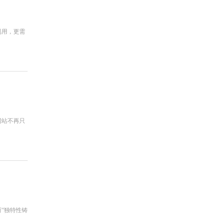
易用，更需
网站不再只
“独特性铸