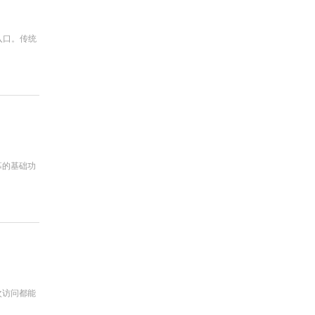
入口。传统
幕的基础功
次访问都能