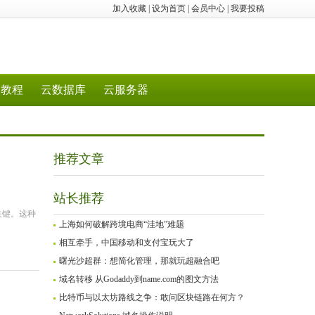
加入收藏
|
设为首页
|
会员中心
|
我要投稿
教程
云数据库
云服务器
推荐文章
站长推荐
关键。这种
上海如何破解跨境电商“洼地”难题
相互牵手，中国移动和支付宝玩大了
曙光沙超群：想简化管理，那就玩超融合吧
域名转移 从Godaddy到name.com的图文方法
比特币与以太坊路线之争：敢问区块链路在何方？