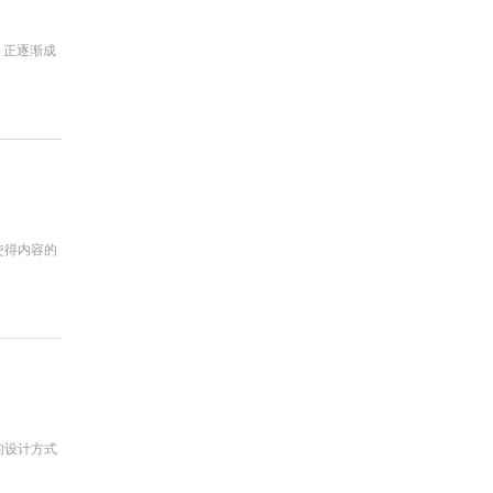
，正逐渐成
使得内容的
的设计方式