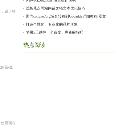
NetworkSolutions 域名操作说明
浅析几点网站内链之锚文本优化技巧
分，设计师
国内com/net/org域名转移到Godaddy详细教程[图文
打造个性化、专业化的品牌形象
苹果5天跌掉一个百度，库克醒醒吧
热点阅读
化的基础。
，使页面在