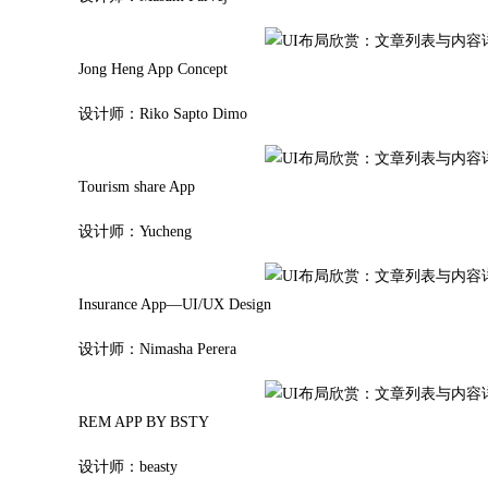
Jong Heng App Concept
设计师：Riko Sapto Dimo
Tourism share App
设计师：Yucheng
Insurance App—UI/UX Design
设计师：Nimasha Perera
REM APP BY BSTY
设计师：beasty