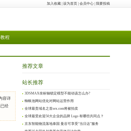
加入收藏
|
设为首页
|
会员中心
|
我要投稿
教程
推荐文章
站长推荐
3DSMAX坐标轴锁定模型不能动该怎么办?
内容详
蜘蛛池网站优化对网站运营作用
式已经
全球最贵域名之首sex.com将被拍卖
全球最受欢迎50大企业的品牌 Logo 有哪些共同点？
京东智能物流落地泰国 曼谷可享受“当日达”服务