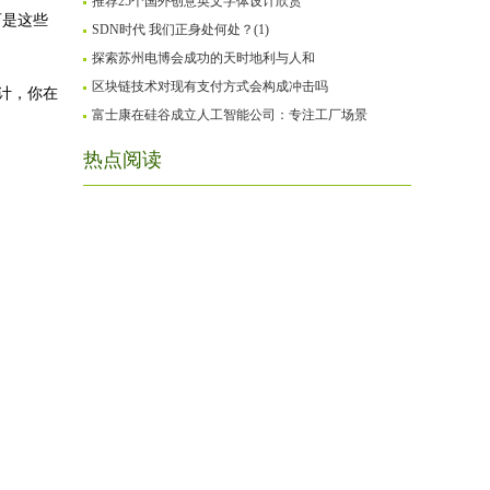
推荐25个国外创意英文字体设计欣赏
可是这些
SDN时代 我们正身处何处？(1)
探索苏州电博会成功的天时地利与人和
区块链技术对现有支付方式会构成冲击吗
计，你在
富士康在硅谷成立人工智能公司：专注工厂场景
热点阅读