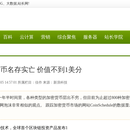
算、5G、大数据,站长网!
百科
云计算
营销
综合聚焦
服务器
站长学院
货币名存实亡 价值不到1美分
-05 14:57:01 所属栏目：佳作 来源：新浪科技
一年半时间里，各种类型的加密货币层出不穷，但目前为止超过800种加
沫非常相似的观点。 跟踪加密货币市场的网站CoinSchedule的数据