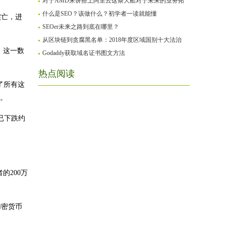
对于AMD来讲搭上阿里云这条大船对于未来的业务拓
什么是SEO？该做什么？初学者一读就能懂
实亡，进
SEOer未来之路到底在哪里？
从区块链到贪腐黑名单：2018年度区域国别十大法治
止，这一数
Godaddy获取域名证书图文方法
热点阅读
了所有这
分。
已下跌约
的200万
加密货币