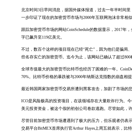
北京时间3日早间消息，据国外媒体报道，过去一年半时间里
一步印证了现在的加密货币市场与2000年互联网泡沫非常相
跟踪加密货币市场的网站CoinSchedule的数据显示，201
字已飙升至119亿美元。
不过，数百个这样的项目现在已经“死亡”，因为他们是骗局、笑话
些名存实亡的加密货币。迄今为止，该网站已确认了超过800
全球市值最大的加密货币比特币也经历了困难的一年。Coin
70%。比特币价格的暴跌被与2000年纳斯达克指数的崩盘
最近韩国两家加密货币交易所遭到黑客攻击，加剧了市场的
ICO是风险极高的投资项目，在该领域存在大量欺诈行为。今年
美元投资资金，被这个假的初创公司卷款逃跑。尽管如此，许多
尽管目前加密货币市场遭遇到了极大的压力，但乐观者仍表
交易平台BitMEX首席执行官Arthur Hayes上周五就表