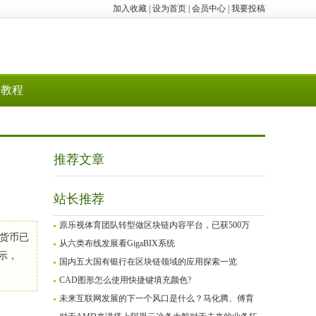
加入收藏
|
设为首页
|
会员中心
|
我要投稿
教程
推荐文章
站长推荐
原乐视体育团队转型做区块链内容平台，已获500万
密货币已
从六类布线发展看GigaBIX系统
显示，
国内五大国有银行在区块链领域的应用探索一览
CAD图形怎么使用快捷键填充颜色?
未来互联网发展的下一个风口是什么？马化腾、傅育