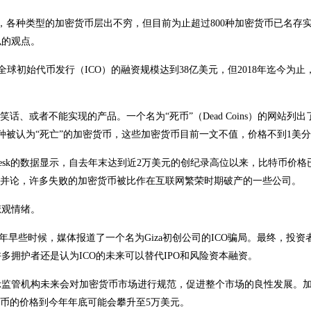
，各种类型的加密货币层出不穷，但目前为止超过800种加密货币已名存
似的观点。
7年，全球初始代币发行（ICO）的融资规模达到38亿美元，但2018年迄今为
、或者不能实现的产品。一个名为“死币”（Dead Coins）的网站列出
种被认为“死亡”的加密货币，这些加密货币目前一文不值，价格不到1美
Desk的数据显示，自去年末达到近2万美元的创纪录高位以来，比特币价格
相提并论，许多失败的加密货币被比作在互联网繁荣时期破产的一些公司。
悲观情绪。
早些时候，媒体报道了一个名为Giza初创公司的ICO骗局。最终，投资者
拥护者还是认为ICO的未来可以替代IPO和风险资本融资。
示监管机构未来会对加密货币市场进行规范，促进整个市场的良性发展。
示，比特币的价格到今年年底可能会攀升至5万美元。