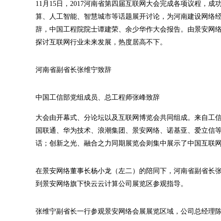
11月15日，2017河南省第四届互联网大会完成各项议程
算、人工智能、智慧城市等话题展开讨论，为河南建设网络
辞，中国工程院院士谭建荣、余少华作大会报告。由景安网
探讨互联网行业未来发展，热度居高不下。
河南省副省长张维宁致辞
中国工信部党组成员、总工程师张峰致辞
大会由开幕式、分论坛以及互联网博览会共同组成。来自工
国联通、华为技术、浪潮集团、景安网络、诺基亚、爱立信
话；创新之光、融合之力同期展览会则集中展示了中国互联
在景安网络董事长杨小龙（左二）的陪同下，河南省副省长
到景安网络旗下快云云计算公司展览区参观指导。
张维宁副省长一行参观景安网络会展展览区域，公司总经理