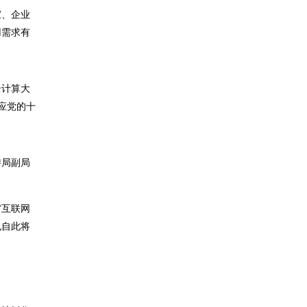
家、企业
用需求有
云计算大
应党的十
。
游局副局
省互联网
也自此将