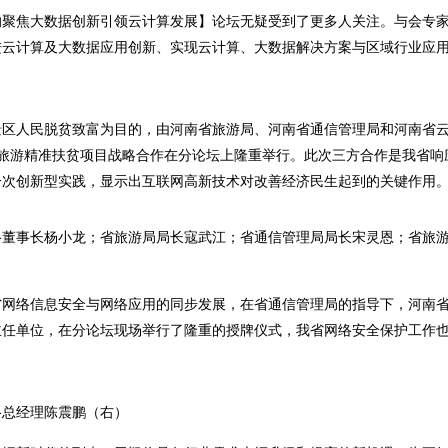
的聚焦大数据创新引领云计算发展】论坛无疑受到了更多人关注。与会专
进云计算及大数据应用创新、实现云计算、大数据解决方案与区域行业应
景区人民脱贫致富为目的，由河南省旅游局、河南省通信管理局和河南省
旅游精准扶贫项目战略合作在分论坛上隆重举行。此次三方合作是我省响
一次创新型实践，显示出互联网高新技术对改善经济民生起到的关键作用
络董事长杨小龙；省旅游局局长寇武江；省通信管理局局长宋灵恩；省旅
省网络信息安全与网络应用的同步发展，在省通信管理局的指导下，河南
主任单位，在分论坛现场举行了隆重的授牌仪式，我省网络安全保护工作
络总经理陈震鹏（右）