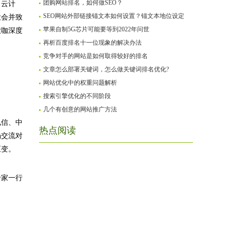
团购网站排名，如何做SEO？
、云计
SEO网站外部链接锚文本如何设置？锚文本地位设定
大会并致
苹果自制5G芯片可能要等到2022年问世
大咖深度
再析百度排名十一位现象的解决办法
竞争对手的网站是如何取得较好的排名
文章怎么部署关键词，怎么做关键词排名优化?
网站优化中的权重问题解析
搜索引擎优化的不同阶段
几个有创意的网站推广方法
电信、中
热点阅读
场交流对
巨变。
专家一行