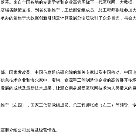
，成功落幕。来自全国各地的专家学者和企业高管围绕下一代互联网、大数据
经济强省献策支招。副省长张维宁，工信部党组成员、总工程师张峰参加
络承办的聚焦于大数据创新引领云计算发展分论坛吸引了众多目光，与会
信部、国家发改委、中国信息通信研究院的相关专家以及中国移动、中国
等信息技术企业和海尔家电、宝钢、森源重工等制造业企业的高管展开多
网发展的成就及最新技术成果，让观众亲身感受互联网技术为人类带来的
张维宁（左四），国家工信部党组成员、总工程师张峰（左三）等领导、
陈震鹏介绍公司发展及经营情况。